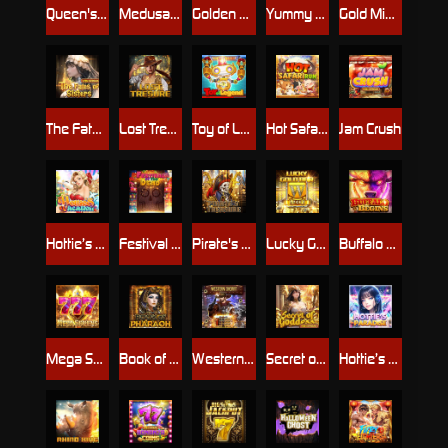
Queen's Bow
Medusa’s Blessing
Golden Kitty
Yummy Kitchen
Gold Mine Rush
The Fates of Sisters
Lost Treasure
Toy of Legend
Hot Safari Run
Jam Crush
Hottie’s Vacation
Festival of the Dead
Pirate's Treasure
Lucky Goldbar
Buffalo Begins
Mega Sevens
Book of Pharaoh
Western Sherrif
Secret of Goddess
Hottie’s Paradise