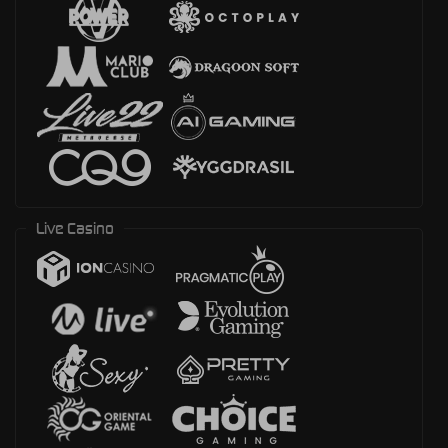
Live Casino