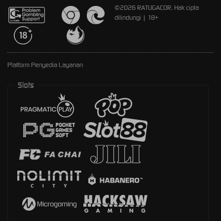
©2026 RATUGACOR. Hak cipta
dilindungi | 18+
Platform Penyedia Layanan
Slots