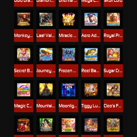
Gold Dragon
Diamond Mask
Oriental Treasures
Mega Cave
Skull Lord
Monkey King
Last Valkyrie
Miracle Ring
Aero Adventure
Royal Princess
Secret Ball
Journey to the Abyss
Frozen Blade
Reel Bass Family
Sugar Crush!
Magic Candy Factory
Mountain Spirit
Moonlight Cats
Tiggy Luck
Cleo’s Fortune