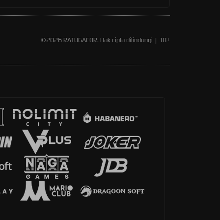
©2026 RATUGACOR. Hak cipta dilindungi | 18+