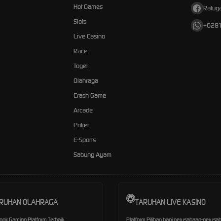
Hot Games
Ratuga
Slots
+628
Live Casino
Race
Togel
Olahraga
Crash Game
Arcade
Poker
E-Sports
Sabung Ayam
RUHAN OLAHRAGA
TARUHAN LIVE KASINO
ook Gaming Platform Terbaik
Platform Pilihan bagi perusahaan-perusa