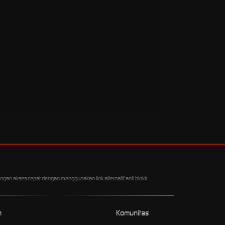
gan akses cepat dengan menggunakan link alternatif anti blokir.
n
Komunitas