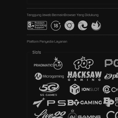
Tanggung Jawab Bermain
Browser Yang Didukung
Platform Penyedia Layanan
Slots