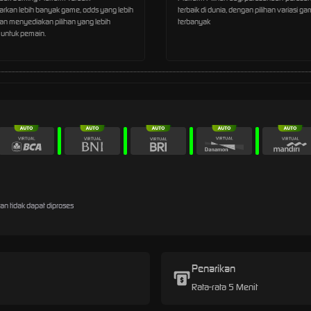
kan lebih banyak game, odds yang lebih
terbaik di dunia, dengan pilihan variasi g
 dan menyediakan pilihan yang lebih
terbanyak
untuk pemain.
an tidak dapat diproses
Penarikan
Rata-rata 5 Menit