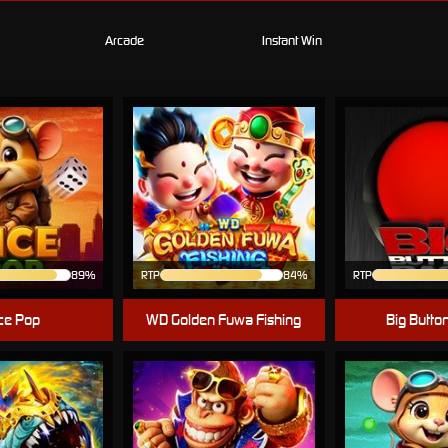
Arcade
Instant Win
89%
RTP
84%
RTP
ce Pop
WD Golden Fuwa Fishing
Big Butto