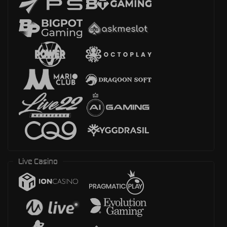
Live Casino