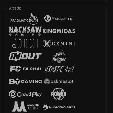
Arcade