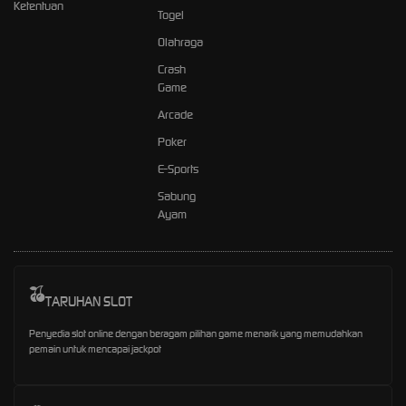
Ketentuan
Togel
Olahraga
Crash
Game
Arcade
Poker
E-Sports
Sabung
Ayam
TARUHAN SLOT
Penyedia slot online dengan beragam pilihan game menarik yang memudahkan
pemain untuk mencapai jackpot