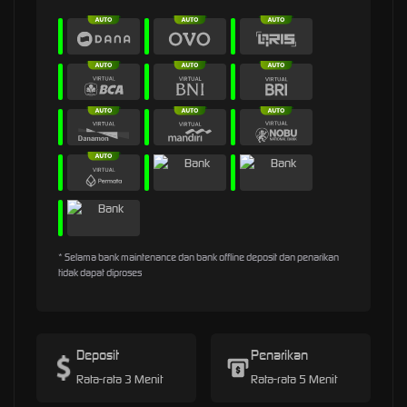
* Selama bank maintenance dan bank offline deposit dan penarikan
tidak dapat diproses
Deposit
Penarikan
Rata-rata 3 Menit
Rata-rata 5 Menit