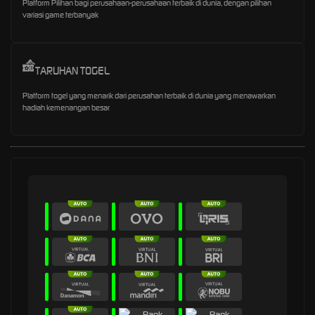
Platform Pilihan bagi perusahaan-perusahaan terbaik di dunia, dengan pilihan
variasi game terbanyak
TARUHAN TOGEL
Platform togel yang menarik dari perusahan terbaik di dunia yang menawarkan
hadiah kemenangan besar