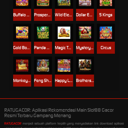
Buffalo Gold
Prosperous Lions
Wild Elements
Dollar Eagle
5 Kings
Gold Bonanza
Panda Magic II
Magic Totem
Mystery Of The Orient
Circus
Monkey Slots
Feng Shen
Happy Lantern
Brothers Kingdom
RATUGACOR: Aplikasi Rekomendasi Main Slot88 Gacor
Resmi Terbaru Gampang Menang
RATUGACOR
menjadi sebuah platform terpilih yang menyediakan link download aplikasi