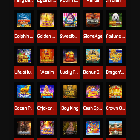
Fairy Garden
Eyes of Fortune
Robin Hood
Panda
Jin Qian Wa
Dolphin Reef
Golden Rooster
Sweetbakery
StoneAge
Fortune Panda
Life of luxury II
Wealth
Lucky Fortune
Bonus Bears
Dragon's Riches
Ocean Party
Chjcken Djnner
Boy King
Cash Spark
Crown Of Fire