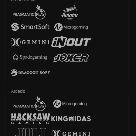
Arcade