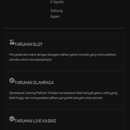
E-Sports
Sabung
Ayam
TARUHAN SLOT
Penyedia slot online dengan beragam pilihan game menarik yang memudahkan
pemain untuk mencapai jackpot
TARUHAN OLAHRAGA
Sportsbook Gaming Platform Terbaik menawarkan lebih banyak game, odds yang
lebih tinggi, dan menyediakan pilihan yang lebih banyak untuk pemain.
TARUHAN LIVE KASINO