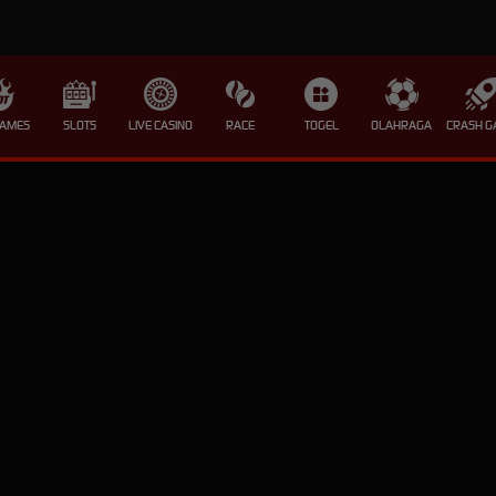
GAMES
SLOTS
LIVE CASINO
RACE
TOGEL
OLAHRAGA
CRASH 