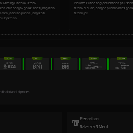
k Gaming Platform Terbaik
Platform Pilihan bagi perusahaan-perusah
an lebih banyak game, odds yang lebih
terbaik di dunia, dengan pilihan variasi gam
an menyediakan pilihan yang lebih
terbanyak
ntuk pemain.
 tidak dapat diproses
Penarikan
Rata-rata 5 Menit