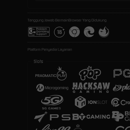
Tanggung Jawab Bermain
Browser Yang Didukung
Platform Penyedia Layanan
Slots