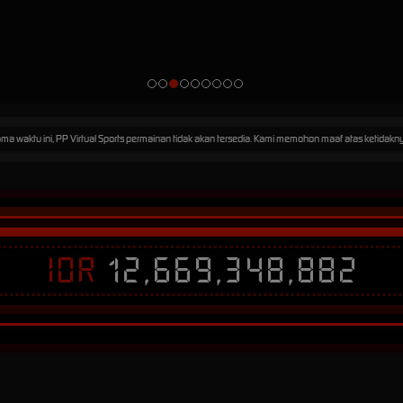
ini, PP Virtual Sports permainan tidak akan tersedia. Kami memohon maaf atas ketidaknyamanan
IDR
12,669,348,882