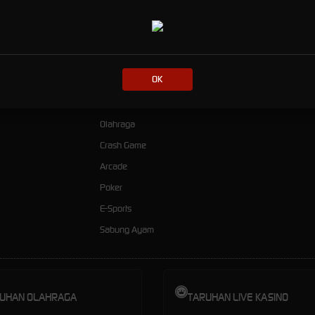
Hot Games
Ratugaco
Slots
+6281
Live Casino
OK
Race
Togel
Olahraga
Crash Game
Arcade
Poker
E-Sports
Sabung Ayam
UHAN OLAHRAGA
TARUHAN LIVE KASINO