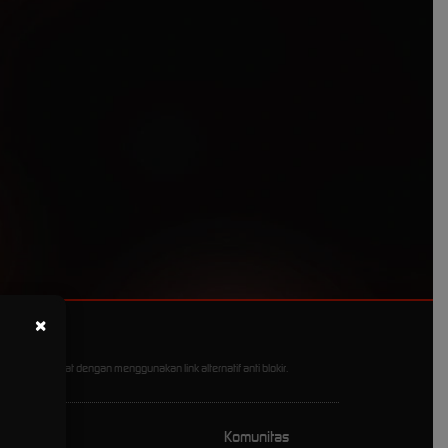
Pindai kode
untuk Und
Android A
×
n akses cepat dengan menggunakan link alternatif anti blokir.
Komunitas