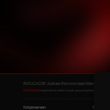
hend****7
IDR
512,800.00
Mahjong Ways
ni****a
IDR
451,780.00
Mahjong Ways 2
RATUGACOR: Aplikasi Rekomendasi Main Slot88 
RATUGACOR
menjadi sebuah platform terpilih yang menyediakan link downloa
Kebijaksanaan
Platform