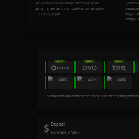
Penyedia slot online dengan beragam pilihan
Sportsboo
game menarik yang memudahkan pemain untuk
menawark
mencapai jackpot
tinggi, d
banyak u
* Selama bank maintenance dan bank offline deposit dan penarikan
Deposit
Rata-rata 3 Menit