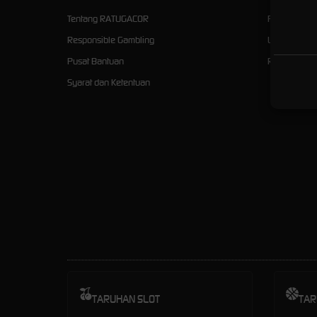
Tentang RATUGACOR
Promosi
Responsible Gambling
Loyalty
Pusat Bantuan
Referral
Syarat dan Ketentuan
TARUHAN SLOT
TAR